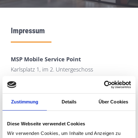
Impressum
MSP Mobile Service Point
Karlsplatz 1, im 2. Untergeschoss
80335 München
Telefon:
089 379 79 119
Zustimmung
Details
Über Cookies
Mobil:
0178 22 111 10
Fax:
089 374 48 928
Diese Webseite verwendet Cookies
E-Mail:
mspstachus@gmail.com
Wir verwenden Cookies, um Inhalte und Anzeigen zu