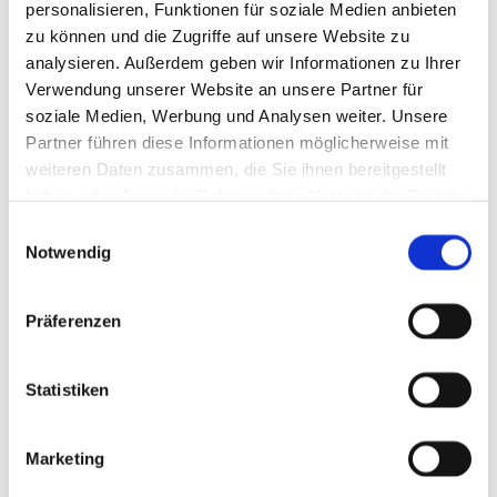
personalisieren, Funktionen für soziale Medien anbieten
zu können und die Zugriffe auf unsere Website zu
Geschäftsführer:
Stefan Singh
analysieren. Außerdem geben wir Informationen zu Ihrer
Umsatzsteuer-ID:
DE 308460586
Verwendung unserer Website an unsere Partner für
soziale Medien, Werbung und Analysen weiter. Unsere
Rechtlicher Hinweis
Partner führen diese Informationen möglicherweise mit
weiteren Daten zusammen, die Sie ihnen bereitgestellt
Die EU hat ein Online-Verfahren zur Beilegung
haben oder die sie im Rahmen Ihrer Nutzung der Dienste
von Streitigkeiten zwischen Unternehmern
gesammelt haben.
Einwilligungsauswahl
und Verbrauchern geschaffen.
Notwendig
Informationen dazu finden Sie unter
https://ec.europa.eu/consumers/odr/
Präferenzen
Wir beteiligen uns nicht an einem
Statistiken
Streitbeilegungsverfahren vor einer
Verbraucherschlichtungsstelle.
Marketing