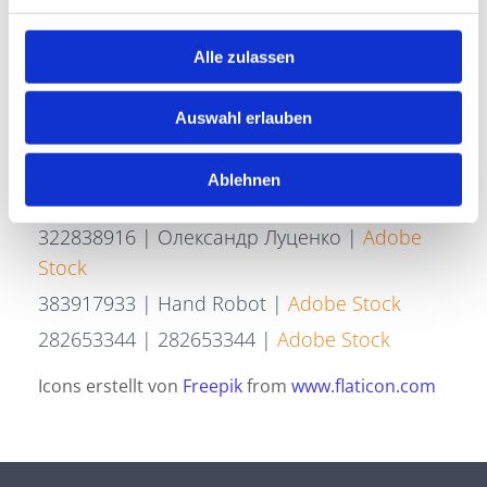
Umsetzung
Heise Homepages |
Homepage erstellen
Alle zulassen
lassen
Heise RegioConcept |
Online Marketing
Auswahl erlauben
Agentur
Ablehnen
Bildnachweise
322838916 | Олександр Луценко |
Adobe
Stock
383917933 | Hand Robot |
Adobe Stock
282653344 | 282653344 |
Adobe Stock
Icons erstellt von
Freepik
from
www.flaticon.com