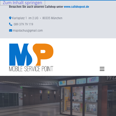
Zum Inhalt springen
Besuchen Sie auch unseren Callshop unter
www.callshopost.de

Karlsplatz 1 im 2.UG • 80335 München

089 379 79 119

mspstachus@gmail.com